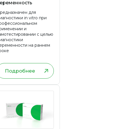
еременность
редназначен для
иагностики in vitro при
рофессиональном
рименении и
амотестировании с целью
иагностики
еременности на раннем
роке
Подробнее