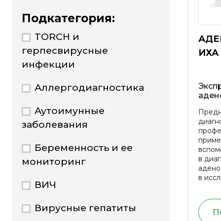
Подкатегория:
TORCH и
АДЕ
герпесвирусные
ИХА
инфекции
Экспр
Аллергодиагностика
аден
Аутоимунные
Предн
диагно
заболевания
профе
приме
Беременность и ее
вспом
в диа
мониторинг
адено
в исс
ВИЧ
для в
насел
зависи
Вирусные гепатиты
П