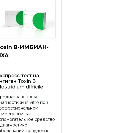
oxin В-ИМБИАН-
ИХА
кспресс-тест на
нтиген Toxin B
lostridium difficile
редназначен для
иагностики in vitro при
рофессиональном
рименении как
спомогательное средство
 диагностике
аболеваний желудочно-