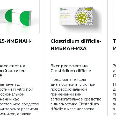
125-ИМБИАН-
Clostridium difficile-
T
ИМБИАН-ИХА
есс-тест на
Экспресс-тест на
Э
вый антиген
Clostridium difficile
а
5
C
Предназначен для
азначен для
диагностики in vitro при
П
стики in vitro при
профессиональном
д
ссиональном
применении как
п
нении как
вспомогательное средство
п
огательное средство
в диагностике Clostridium
в
ониторинга развития
difficile в кале человека.
в
ичников, а также
з