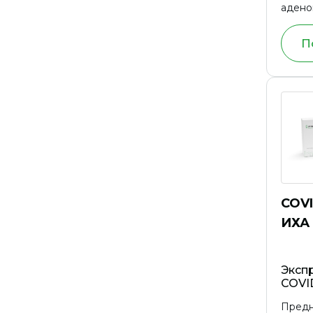
адено
матки
фибро
П
карци
подже
рака 
COV
ИХА
Экспр
COVID
Предн