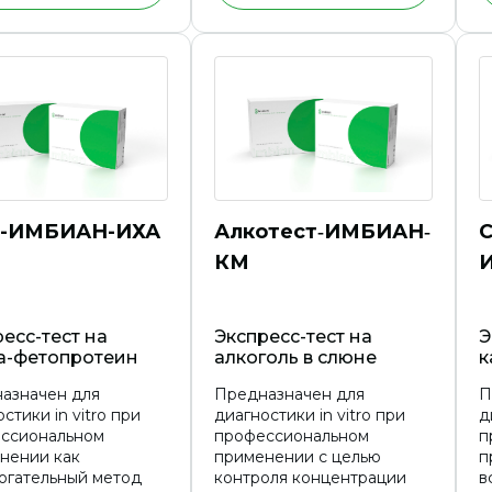
микроальбуминурии, всех
групп населения
-ИМБИАН-ИХА
Алкотест‑ИМБИАН‑
КМ
есс-тест на
Экспресс-тест на
Э
а-фетопротеин
алкоголь в слюне
к
азначен для
Предназначен для
П
стики in vitro при
диагностики in vitro при
д
ссиональном
профессиональном
п
нении как
применении с целью
п
огательный метод
контроля концентрации
в