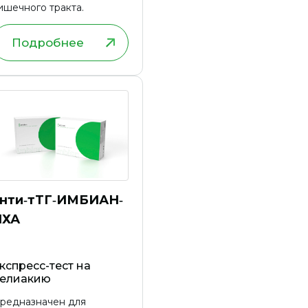
ишечного тракта.
Подробнее
нти‑тТГ‑ИМБИАН‑
ИХА
кспресс-тест на
елиакию
редназначен для