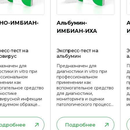
НО-ИМБИАН-
Альбумин-
А
ИМБИАН-ИХА
есс-тест на
Экспресс-тест на
Э
овирус
альбумин
а
азначен для
Предназначен для
П
стики in vitro при
диагностики in vitro при
д
ссиональном
профессиональном
п
нении как
применении как
п
огательное средство
вспомогательное средство
в
гностике
для диагностики,
д
вирусной инфекции
мониторинга и оценки
в
ледуемом образце
патологического процесса,
и
сех возрастных групп
влияющего на развитие
п
ения, вне
почечной
в
мости от пола.
недостаточности и
одробнее
Подробнее
диабетической