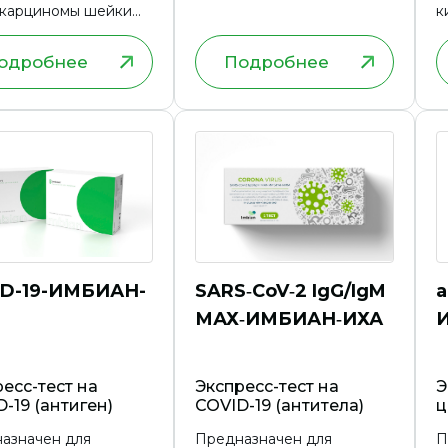
карциномы шейки
к
, эндометрия матки,
зной ткани легких,
одробнее
Подробнее
номы
лудочной железы,
молочной железы.
ID-19-ИМБИАН-
SARS‑CoV‑2 IgG/IgM
а
МАХ‑ИМБИАН‑ИХА
есс-тест на
Экспресс-тест на
Э
-19 (антиген)
COVID-19 (антитела)
ц
азначен для
Предназначен для
П