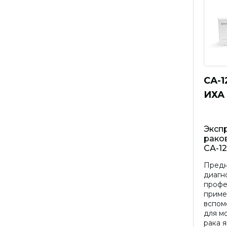
СА-
ИХА
Экспр
рако
СА-12
Предн
диагно
профе
приме
вспом
для м
рака я