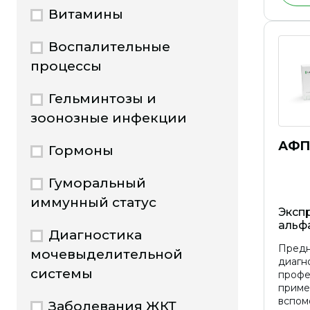
Витамины
Воспалительные
процессы
Гельминтозы и
зоонозные инфекции
АФП
Гормоны
Гуморальный
иммунный статус
Экспр
альф
Диагностика
Предн
мочевыделительной
диагно
системы
профе
приме
вспом
Заболевания ЖКТ