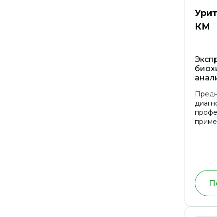
Ури
КМ
Экспр
биох
анал
Предн
диагно
профе
приме
П