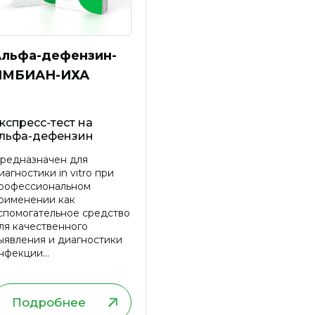
льфа-дефензин-
ИМБИАН-ИХА
кспресс-тест на
льфа-дефензин
редназначен для
иагностики in vitro при
рофессиональном
рименении как
спомогательное средство
ля качественного
ыявления и диагностики
нфекции
ротезированного сустава
 синовиальной жидкости
Подробнее