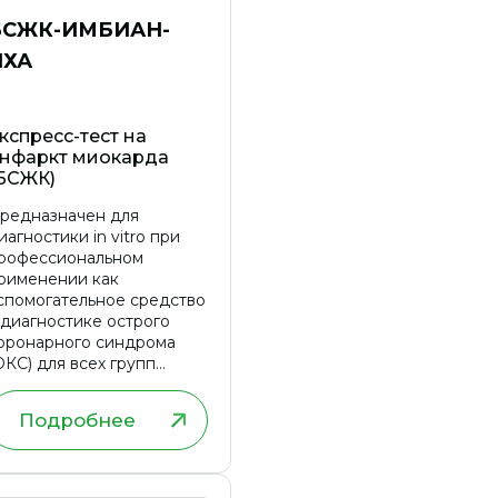
БСЖК-ИМБИАН-
ИХА
кспресс-тест на
нфаркт миокарда
БСЖК)
редназначен для
иагностики in vitro при
рофессиональном
рименении как
спомогательное средство
 диагностике острого
оронарного синдрома
ОКС) для всех групп
аселения.
Подробнее