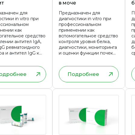
ит
в моче
б
азначен для
Предназначен для
П
стики in vitro при
диагностики in vitro при
д
ссиональном
профессиональном
п
нении как
применении как
п
огательное средство
вспомогательное средство
с
лении антител IgA,
контроля уровня белка,
д
IgG ревматоидного
диагностики, мониторинга
б
а и антител IgG к
и оценки функции почек
с
ческому цитруллин
при лечении
жащему пептиду для
рупп населения.
одробнее
Подробнее