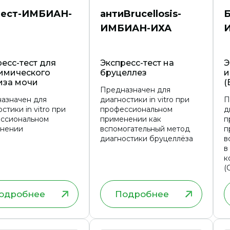
тест-ИМБИАН-
антиBrucellosis-
ИМБИАН-ИХА
есс-тест для
Экспресс-тест на
Э
имического
бруцеллез
и
иза мочи
(
Предназначен для
азначен для
диагностики in vitro при
П
стики in vitro при
профессиональном
д
ссиональном
применении как
п
нении
вспомогательный метод
п
диагностики бруцеллёза
в
в
к
(
н
одробнее
Подробнее