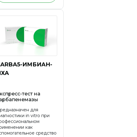
CARBA5-ИМБИАН-
ИХА
кспресс-тест на
арбапенемазы
редназначен для
иагностики in vitro при
рофессиональном
рименении как
спомогательное средство