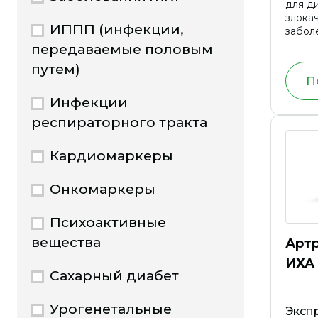
для д
злока
ИППП (инфекции,
забол
(гепа
передаваемые половым
злока
путем)
новоо
П
печен
внутр
Инфекции
желчн
респираторного тракта
подже
желуд
кишки,
Кардиомаркеры
молоч
кишки,
Онкомаркеры
пищев
Психоактивные
вещества
Арт
ИХА
Сахарный диабет
Урогенетальные
Экспр