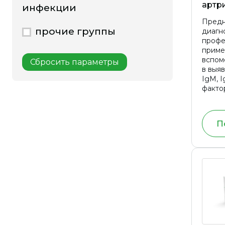
артр
инфекции
Предн
прочие группы
диагно
профе
приме
вспом
Сбросить параметры
в выяв
IgM, 
фактор
цикли
содер
всех г
П