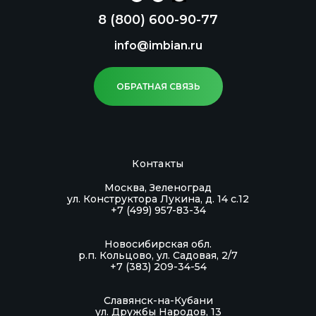
определения глюкозы и кетоновых тел в
8 (800) 600-90-77
моче с помощью колориметрического
анализа (КМ).
info@imbian.ru
Хранение:
Замораживание не допускается!
ОБРАТНАЯ СВЯЗЬ
Хранение экспресс-тестов в упаковке
предприятия-изготовителя при температуре
от +2 °С до +30 °С в течение всего срока
годности.
Контакты
Транспортировка:
Москва, Зеленоград
Транспортирование экспресс-тестов при
ул. Конструктора Лукина, д. 14 с.12
+7 (499) 957-83-34
температуре от +2 °С до +30 °С транспортом
всех видов в крытых транспортных средствах
Новосибирская обл.
в соответствии с правилами перевозок,
р.п. Кольцово, ул. Садовая, 2/7
+7 (383) 209-34-54
действующими на транспорте данного вида.
Срок годности:
Славянск-на-Кубани
ул. Дружбы Народов, 13
Срок годности изделия – 24 месяца.