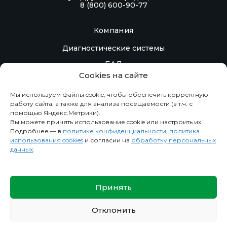
8 (800) 600-90-77
Компания
Диагностические системы
БАД
Cookies на сайте
Контакты
Мы используем файлы cookie, чтобы обеспечить корректную
Контрактное производство
работу сайта, а также для анализа посещаемости (в т.ч. с
помощью Яндекс.Метрики).
Вы можете принять использование cookie или настроить их.
Информация
Подробнее — в
политике конфиденциальности
,
политика
использования cookies
и согласии на
обработку персональных
Новости
данных
.
О компании
Политика конфиденциальности
Принять
Сведения
Отклонить