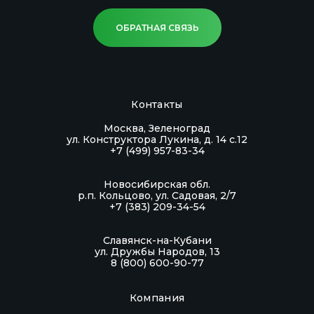
имеющих признаков простудных
ОБРАТНАЯ СВЯЗЬ
заболеваний и не являющихся контактными
с больными COVID-2019 методом
иммунохроматографического анализа.
Чувствительность / специфичность:
Контакты
100% / 100%
Хранение:
Москва, Зеленоград
ул. Конструктора Лукина, д. 14 с.12
Замораживание не допускается!
+7 (499) 957-83-34
Хранение экспресс-тестов в упаковке
Новосибирская обл.
предприятия-изготовителя при температуре
р.п. Кольцово, ул. Садовая, 2/7
от +2 °С до +30 °С в течение всего срока
+7 (383) 209-34-54
годности.
Славянск-на-Кубани
Транспортировка:
ул. Дружбы Народов, 13
Транспортирование экспресс-тестов при
8 (800) 600-90-77
температуре от +2 °С до +30 °С транспортом
Компания
всех видов в крытых транспортных средствах