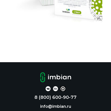
Назначение:
Предназначен для одноэтапного быстрого
качественного выявления антител IgG и/или
IgM к коронавирусу SARS-CoV-2 в образцах
сыворотки, плазмы (с ЭДТА, гепарином,
цитратом натрия) или цельной (венозной и
капиллярной) крови человека у лиц с
клинической симптоматикой
8 (800) 600-90-77
респираторного заболевания с подозрением
info@imbian.ru
на инфекцию COVID-19, а также у лиц, не