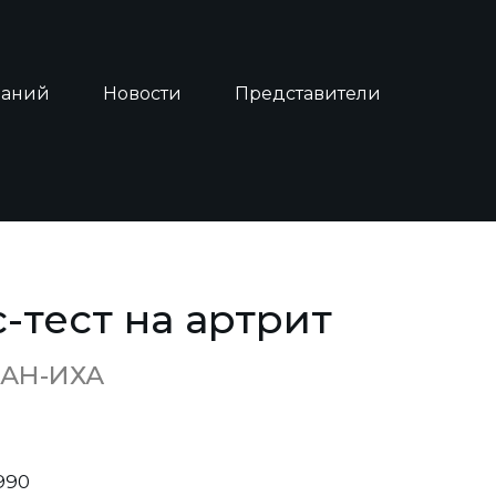
наний
Новости
Представители
-тест на артрит
АН-ИХА
990