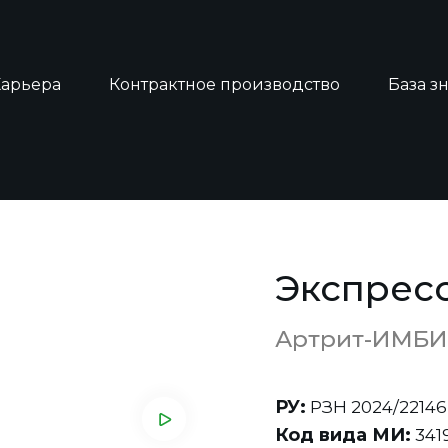
Карьера
Контрактное производство
База з
ест на артрит
Экспресс
Артрит-ИМБИ
РУ:
РЗН 2024/22146
Код вида МИ:
341