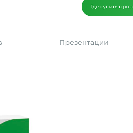
Где купить в ро
в
Презентации