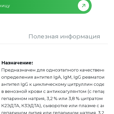
зницу
Полезная информация
Назначение:
Предназначен для одноэтапного качественног
определения антител IgA, IgM, IgG ревматоидно
антител IgG к циклическому цитруллин содерж
в венозной крови с антикоагулянтом (с гепарин
гепарином натрия, 3,2 % или 3,8 % цитратом нат
К2ЭДТА, К3ЭДТА), сыворотке или плазме с антик
гепарином лития или гепарином натрия, 3,2 % ил