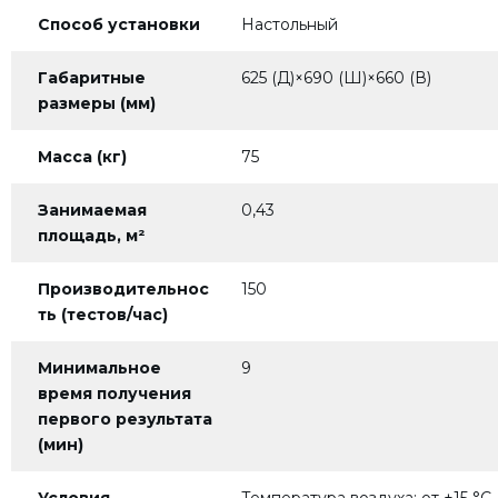
Способ установки
Настольный
Габаритные
625 (Д)×690 (Ш)×660 (В)
размеры (мм)
Масса (кг)
75
Занимаемая
0,43
площадь, м²
Производительнос
150
ть (тестов/час)
Минимальное
9
время получения
первого результата
(мин)
Условия
Температура воздуха: от +15 °С