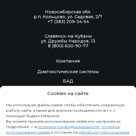
Новосибирская обл.
р.п. Кольцово, ул. Садовая, 2/7
+7 (383) 209-34-54
Славянск-на-Кубани
ул. Дружбы Народов, 13
8 (800) 600-90-77
Компания
Диагностические системы
БАД
Контакты
Cookies на сайте
Контрактное производство
Мы используем файлы cookie, чтобы обеспечить корректную
работу сайта, а также для анализа посещаемости (в т.ч. с
помощью Яндекс.Метрики).
Информация
Вы можете принять использование cookie или настроить их.
Подробнее — в
политике конфиденциальности
,
политика
Новости
использования cookies
и согласии на
обработку персональных