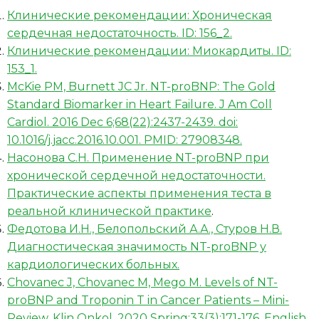
Клинические рекомендации: Хроническая
сердечная недостаточность. ID: 156_2.
Клинические рекомендации: Миокардиты. ID:
153_1.
McKie PM, Burnett JC Jr. NT-proBNP: The Gold
Standard Biomarker in Heart Failure. J Am Coll
Cardiol. 2016 Dec 6;68(22):2437-2439. doi:
10.1016/j.jacc.2016.10.001. PMID: 27908348.
Насонова С.Н. Применение NT-proBNP при
хронической сердечной недостаточности.
Практические аспекты применения теста в
реальной клинической практике
.
Федотова И.Н., Белопольский А.А., Стуров Н.В.
Диагностическая значимость NT-proBNP у
кардиологических больных.
Chovanec J, Chovanec M, Mego M. Levels of NT-
proBNP and Troponin T in Cancer Patients – Mini-
Review. Klin Onkol. 2020 Spring;33(3):171-176. English.