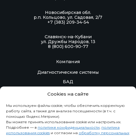
Новосибирская обл.
р.п. Кольцово, ул. Садовая, 2/7
+7 (383) 209-34-54
Славянск-на-Кубани
ул. Дружбы Народов, 13
8 (800) 600-90-77
Компания
Диагностические системы
БАД
Контакты
Cookies на сайте
Контрактное производство
Мы используем файлы cookie, чтобы обеспечить корректную
работу сайта, а также для анализа посещаемости (в т.ч. с
помощью Яндекс.Метрики).
Информация
Вы можете принять использование cookie или настроить их.
Подробнее — в
политике конфиденциальности
,
политика
Новости
использования cookies
и согласии на
обработку персональных