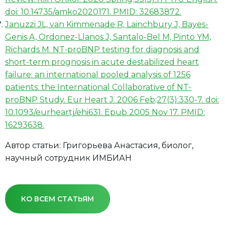
doi: 10.14735/amko2020171. PMID: 32683872.
Januzzi JL, van Kimmenade R, Lainchbury J, Bayes-
Genis A, Ordonez-Llanos J, Santalo-Bel M, Pinto YM,
Richards M. NT-proBNP testing for diagnosis and
short-term prognosis in acute destabilized heart
failure: an international pooled analysis of 1256
patients: the International Collaborative of NT-
proBNP Study. Eur Heart J. 2006 Feb;27(3):330-7. doi:
10.1093/eurheartj/ehi631. Epub 2005 Nov 17. PMID:
16293638.
Автор статьи: Григорьева Анастасия, биолог,
научный сотрудник ИМБИАН
КО ВСЕМ СТАТЬЯМ