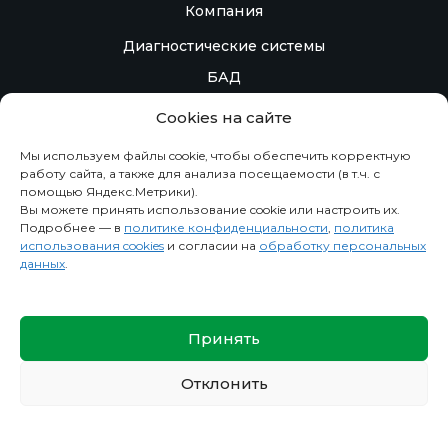
Компания
Диагностические системы
БАД
Контакты
Cookies на сайте
Контрактное производство
Мы используем файлы cookie, чтобы обеспечить корректную
работу сайта, а также для анализа посещаемости (в т.ч. с
помощью Яндекс.Метрики).
Информация
Вы можете принять использование cookie или настроить их.
Подробнее — в
политике конфиденциальности
,
политика
Новости
использования cookies
и согласии на
обработку персональных
О компании
данных
.
Политика конфиденциальности
Сведения
Принять
Отклонить
Спасибо, ваша заявка успешно отправлена!