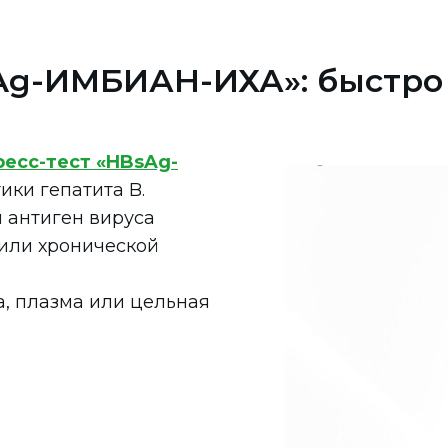
sAg-ИМБИАН-ИХА»: быстро
ресс-тест «HBsAg-
ики гепатита B.
 антиген вируса
 или хронической
, плазма или цельная