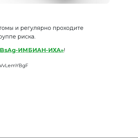
птомы и регулярно проходите
руппе риска.
HBsAg-ИМБИАН-ИХА»
!
XVvLemYBgF