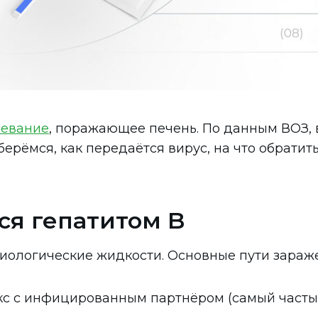
левание
, поражающее печень. По данным ВОЗ, 
ерёмся, как передаётся вирус, на что обратит
ся гепатитом B
биологические жидкости. Основные пути зараж
с с инфицированным партнёром (самый частый