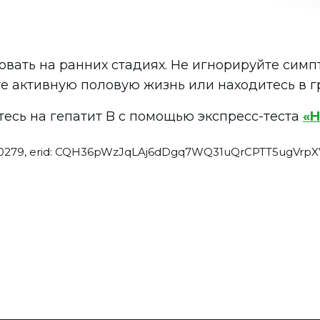
овать на ранних стадиях. Не игнорируйте сим
те активную половую жизнь или находитесь в г
есь на гепатит B с помощью экспресс-теста
«
0279, erid: CQH36pWzJqLAj6dDgq7WQ31uQrCPTT5ugVrp