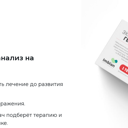
анализ на
ть лечение до развития
аражения.
ач подберёт терапию и
ке.