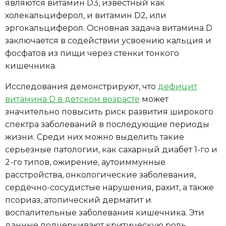
являются витамин D3, известный как
холекальциферол, и витамин D2, или
эргокальциферол. Основная задача витамина D
заключается в содействии усвоению кальция и
фосфатов из пищи через стенки тонкого
кишечника.
Исследования демонстрируют, что
дефицит
витамина D в детском возрасте
может
значительно повысить риск развития широкого
спектра заболеваний в последующие периоды
жизни. Среди них можно выделить такие
серьезные патологии, как сахарный диабет 1-го и
2-го типов, ожирение, аутоиммунные
расстройства, онкологические заболевания,
сердечно-сосудистые нарушения, рахит, а также
псориаз, атопический дерматит и
воспалительные заболевания кишечника. Эти
данные подчеркивают критическую роль