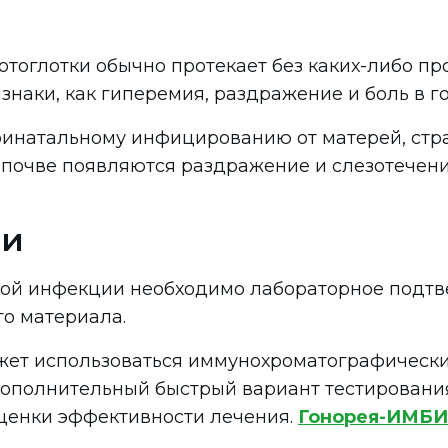
тоглотки обычно протекает без каких-либо пр
наки, как гиперемия, раздражение и боль в го
инатальному инфицированию от матерей, стр
 почве появляются раздражение и слезотечени
еи
вой инфекции необходимо лабораторное подтв
го материала.
ожет использоваться иммунохроматографически
 дополнительный быстрый вариант тестирования
оценки эффективности лечения.
Гонорея-ИМБ