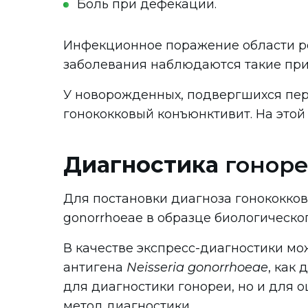
Боль при дефекации.
Инфекционное поражение области ро
заболевания наблюдаются такие приз
У новорожденных, подвергшихся пер
гонококковый конъюнктивит. На этой
Диагностика
гонор
Для постановки диагноза гонококко
gonorrhoeae в образце биологическо
В качестве экспресс-диагностики м
антигена
Neisseria gonorrhoeae
, как
для диагностики гонореи, но и для 
метод диагностики.