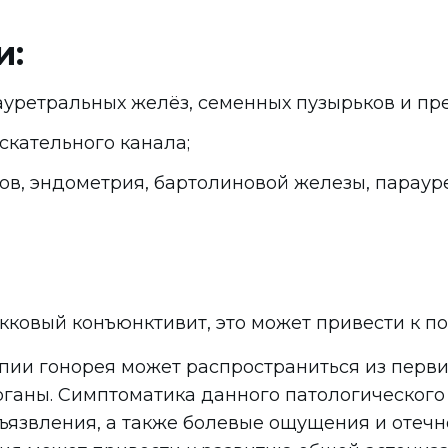
и:
ауретральных желёз, семенных пузырьков и пр
скательного канала;
ов, эндометрия, бартолиновой железы, параур
кковый конъюнктивит, это может привести к по
апии гонорея может распространиться из перв
рганы. Симптоматика данного патологического
язвления, а также болевые ощущения и отечнос