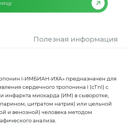
зницу
Полезная информация
ропонин I-ИМБИАН-ИХА» предназначен для
вления сердечного тропонина I (cTnI) с
и инфаркта миокарда (ИМ) в сыворотке,
епарином, цитратом натрия) или цельной
ой и венозной) человека методом
фического анализа.