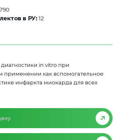
8
790
лектов в РУ:
12
диагностики in vitro при
 применении как вспомогательное
стике инфаркта миокарда для всех
цену