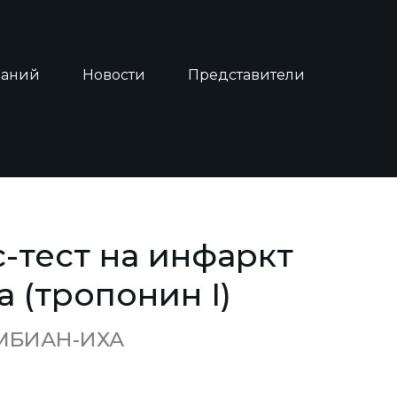
наний
Новости
Представители
-тест на инфаркт
 (тропонин I)
ИМБИАН-ИХА