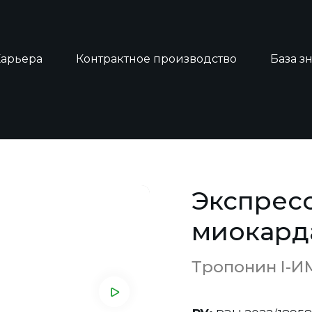
Карьера
Контрактное производство
База з
ест на инфаркт миокарда (тропонин I)
Экспресс
миокарда
Тропонин I-