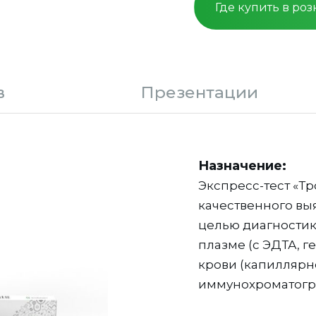
Где купить в ро
в
Презентации
Назначение:
Экспресс-тест «Т
качественного выя
целью диагностик
плазме (с ЭДТА, г
крови (капиллярн
иммунохроматогра