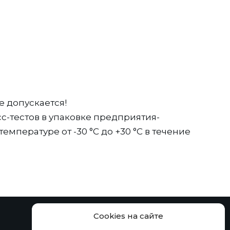
 допускается!
с-тестов в упаковке предприятия-
емпературе от -30 °С до +30 °С в течение
сти.
ение и транспортирование при температуре
 10 суток
Cookies на сайте