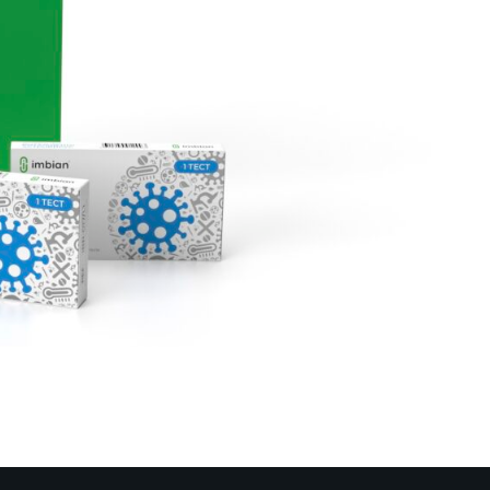
Хран
Замор