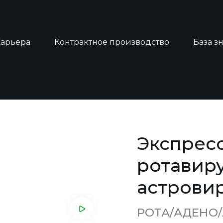
Карьера
Контрактное производство
База з
ест на ротавирус, аденовирус, астровирус
Экспресс
ротавиру
астрови
РОТА/АДЕНО