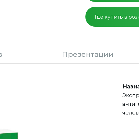
Где купить в ро
в
Презентации
Назн
Экспр
антиг
челов