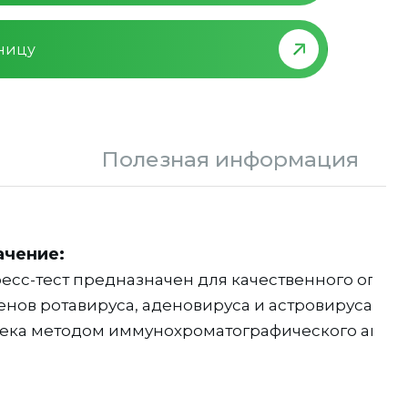
зницу
Полезная информация
ачение:
есс-тест предназначен для качественного опре
енов ротавируса, аденовируса и астровируса в к
ека методом иммунохроматографического анали