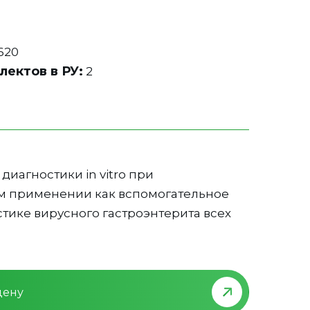
9
620
лектов в РУ:
2
диагностики in vitro при
 применении как вспомогательное
стике вирусного гастроэнтерита всех
цену