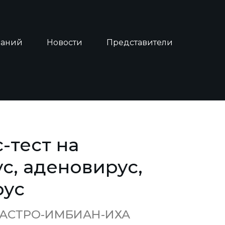
наний
Новости
Представители
-тест на
с, аденовирус,
рус
/АСТРО-ИМБИАН-ИХА