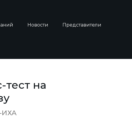
наний
Новости
Представители
-тест на
зу
-ИХА