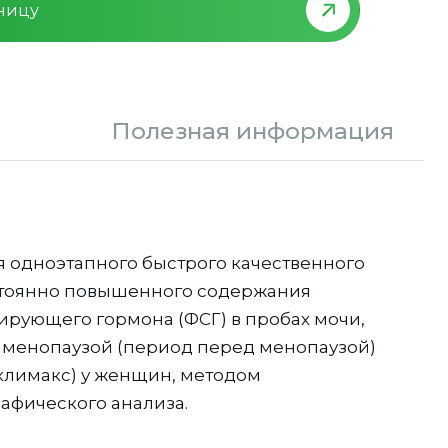
зницу
Полезная информация
 одноэтапного быстрого качественного
тоянно повышенного содержания
рующего гормона (ФСГ) в пробах мочи,
именопаузой (период перед менопаузой)
климакс) у женщин, методом
афического анализа.