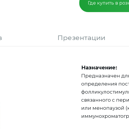
Где купить в ро
в
Презентации
Назначение:
Предназначен для
определения пос
фолликулостимули
связанного с пер
или менопаузой (
иммунохроматогр