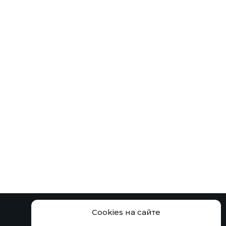
 допускается!
с-тестов в упаковке предприятия-
температуре от -30 °С до +30 °С в течение
сти.
Cookies на сайте
ение и транспортирование при температуре