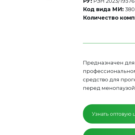
РУ:
РЗН 2023/19376
Код вида МИ:
380
Количество комп
Предназначен для 
профессиональном
средство для про
перед менопаузой)
Узнать оптовую 