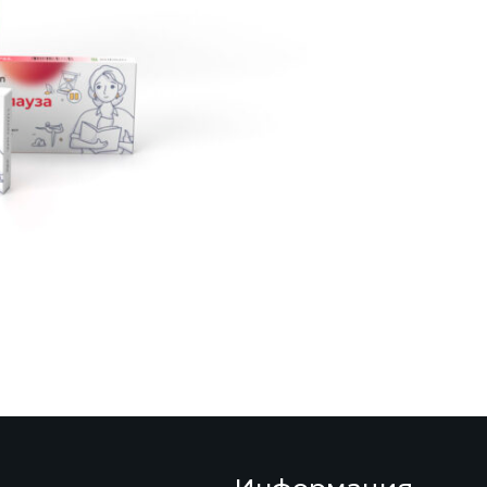
Хранение:
Замораживание не
Хранение экспрес
изготовителя при 
всего срока годно
Допускается хран