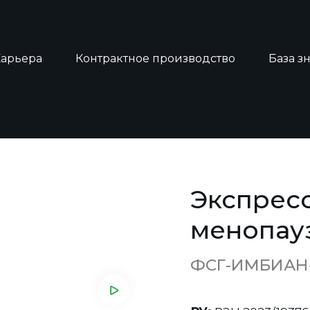
Карьера
Контрактное производство
База з
ест на менопаузу
Экспресс
менопау
ФСГ-ИМБИАН