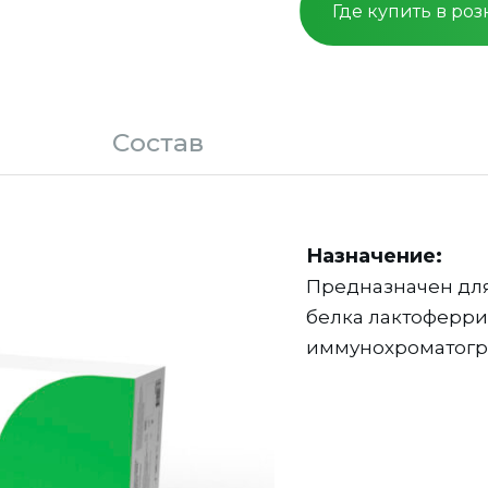
Где купить в ро
Состав
Назначение:
Предназначен для
белка лактоферри
иммунохроматогра