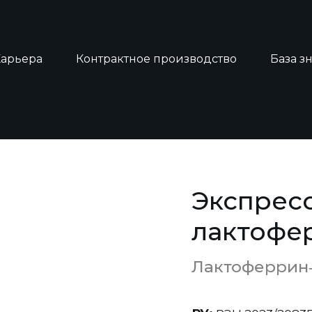
Карьера
Контрактное производство
База з
тест на лактоферрин
Экспресс
лактофе
Лактоферри