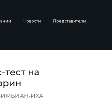
наний
Новости
Представители
-тест на
ррин
н‑ИМБИАН‑ИХА