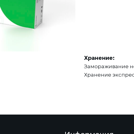
Хранение:
Замораживание не
Хранение экспрес
изготовителя при 
всего срока годно
Срок годности:
ратуре от +2 °С до +30 °С
Срок годности изд
х средствах в соответствии с
спорте данного вида.