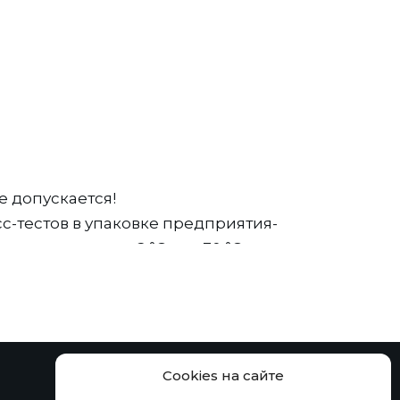
 допускается!
с-тестов в упаковке предприятия-
температуре от +2 °С до +30 °С в течение
сти.
елия – 24 месяца.
Cookies на сайте