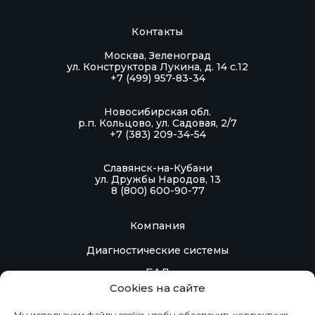
Замораживание не допускается!
Контакты
Хранение экспресс-тестов в упаковке
предприятия-изготовителя при температуре
Москва, Зеленоград
ул. Конструктора Лукина, д. 14 с.12
от -30 °С до +30 °С в течение всего срока
+7 (499) 957-83-34
годности.
Транспортировка:
Новосибирская обл.
р.п. Кольцово, ул. Садовая, 2/7
Транспортирование экспресс-тестов при
+7 (383) 209-34-54
температуре от -30 °С до +30 °С транспортом
всех видов в крытых транспортных средствах
Славянск-на-Кубани
ул. Дружбы Народов, 13
в соответствии с правилами перевозок,
8 (800) 600-90-77
действующими на транспорте данного вида.
Срок годности:
Компания
Срок годности изделия – 24 месяца.
Диагностические системы
БАД
Cookies на сайте
Контакты
Мы используем файлы cookie, чтобы обеспечить корректную