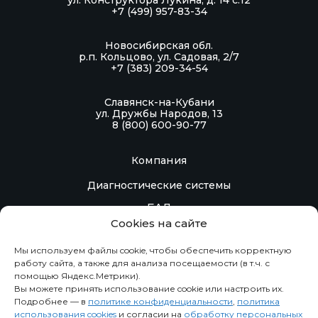
ул. Конструктора Лукина, д. 14 с.12
+7 (499) 957-83-34
клеток, регенерации кожи после
повреждений.
Новосибирская обл.
р.п. Кольцово, ул. Садовая, 2/7
+7 (383) 209-34-54
Область применения: в качестве
биологически активной добавки к пище –
Славянск-на-Кубани
дополнительного источника цинка.
ул. Дружбы Народов, 13
8 (800) 600-90-77
Компания
Диагностические системы
БАД
Cookies на сайте
Контакты
Мы используем файлы cookie, чтобы обеспечить корректную
Контрактное производство
работу сайта, а также для анализа посещаемости (в т.ч. с
помощью Яндекс.Метрики).
Вы можете принять использование cookie или настроить их.
Информация
Подробнее — в
политике конфиденциальности
,
политика
использования cookies
и согласии на
обработку персональных