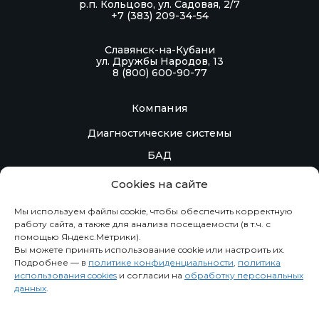
р.п. Кольцово, ул. Садовая, 2/7
+7 (383) 209-34-54
Славянск-на-Кубани
ул. Дружбы Народов, 13
8 (800) 600-90-77
Компания
Диагностические системы
БАД
Контакты
Cookies на сайте
Контрактное производство
Мы используем файлы cookie, чтобы обеспечить корректную
работу сайта, а также для анализа посещаемости (в т.ч. с
помощью Яндекс.Метрики).
Информация
Вы можете принять использование cookie или настроить их.
Подробнее — в
политике конфиденциальности
,
политика
Новости
использования cookies
и согласии на
обработку персональных
О компании
данных
.
Политика конфиденциальности