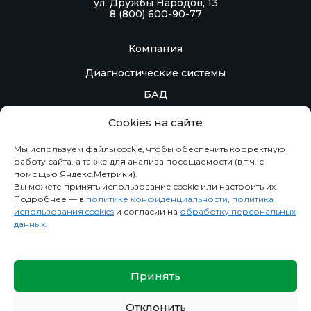
ул. Дружбы Народов, 13
8 (800) 600-90-77
Компания
Диагностические системы
БАД
Контакты
Cookies на сайте
Контрактное производство
Мы используем файлы cookie, чтобы обеспечить корректную
работу сайта, а также для анализа посещаемости (в т.ч. с
помощью Яндекс.Метрики).
Информация
Вы можете принять использование cookie или настроить их.
Подробнее — в
политике конфиденциальности
,
политика
Новости
использования cookies
и согласии на
обработку персональных
данных
.
О компании
Политика конфиденциальности
Сведения
Принять
Отклонить