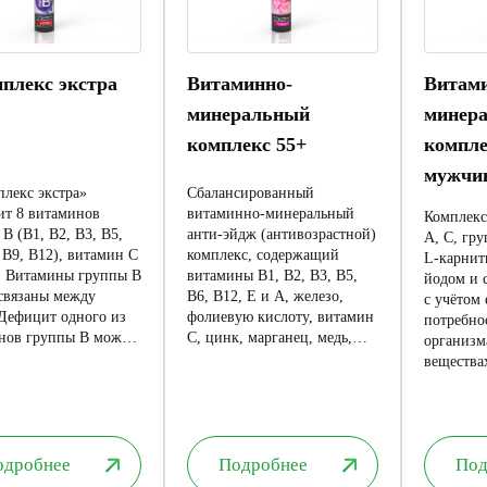
плекс экстра
Витаминно-
Витам
минеральный
минер
комплекс 55+
компле
мужчи
плекс экстра»
Сбалансированный
ит 8 витаминов
витаминно-минеральный
Комплекс
B (В1, В2, В3, В5,
анти-эйдж (антивозрастной)
А, С, гр
 В9, В12), витамин C
комплекс, содержащий
L-карнит
. Витамины группы В
витамины В1, В2, В3, В5,
йодом и 
связаны между
В6, В12, Е и А, железо,
с учётом
 Дефицит одного из
фолиевую кислоту, витамин
потребно
нов группы B может
С, цинк, марганец, медь,
организм
ти к дефициту других
йод, селен и молибден
вещества
нов, поэтому обычно
поддержит иммунитет,
ндуется принимать их
сердечно-сосудистую
ексе.
систему, ощущение силы и
энергии, поможет снижать
признаки старения.
одробнее
Подробнее
Под