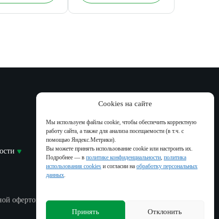
Контакты
Cookies на сайте
Москва, Зеленоград
Мы используем файлы cookie, чтобы обеспечить корректную
ул. Конструктора Лукина, д. 14 с.12
работу сайта, а также для анализа посещаемости (в т.ч. с
+7 (499) 957-83-34
помощью Яндекс.Метрики).
Вы можете принять использование cookie или настроить их.
ости
Новосибирская обл.
Подробнее — в
политике конфиденциальности
,
политика
р.п. Кольцово, ул. Садовая, 2/7
использования cookies
и согласии на
обработку персональных
+7 (383) 209-34-54
данных
.
Славянск-на-Кубани
ул. Дружбы Народов, 13
ной офертой.
8 (800) 600-90-77
Принять
Отклонить