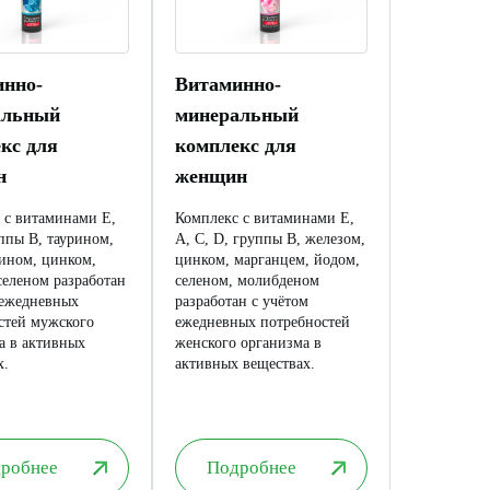
инно-
Витаминно-
альный
минеральный
кс для
комплекс для
н
женщин
 с витаминами Е,
Комплекс с витаминами Е,
уппы B, таурином,
А, С, D, группы B, железом,
ином, цинком,
цинком, марганцем, йодом,
селеном разработан
селеном, молибденом
 ежедневных
разработан с учётом
стей мужского
ежедневных потребностей
а в активных
женского организма в
х.
активных веществах.
робнее
Подробнее