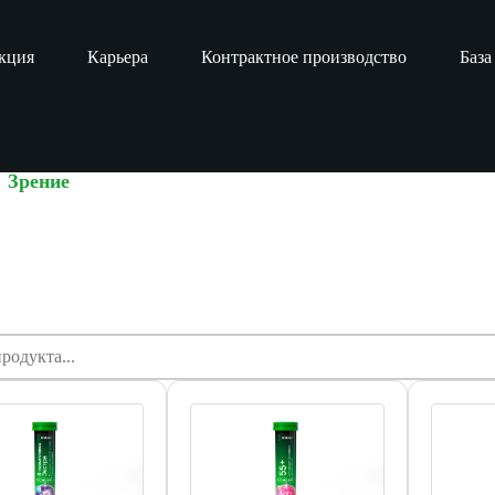
кция
Карьера
Контрактное производство
База
Зрение