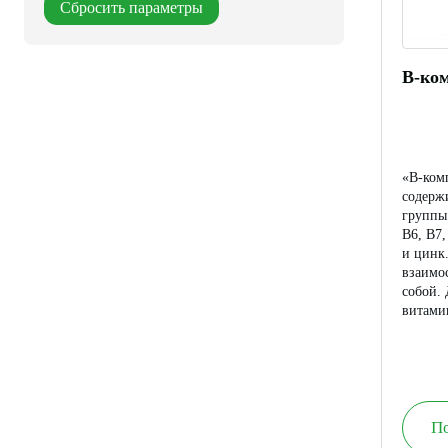
Сбросить параметры
B-ком
«B-ком
содерж
группы 
В6, В7,
и цинк
взаимо
собой.
витами
привес
витами
рекоме
в компл
П