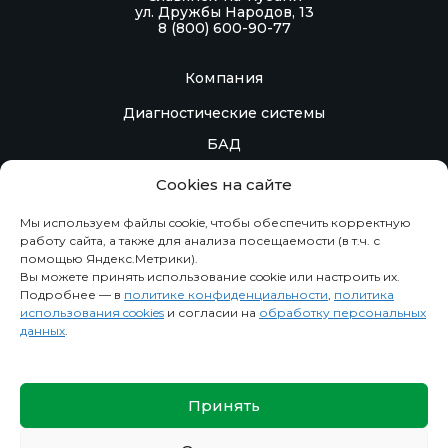
ул. Дружбы Народов, 13
8 (800) 600-90-77
Компания
Диагностические системы
БАД
Контакты
Cookies на сайте
Контрактное производство
Мы используем файлы cookie, чтобы обеспечить корректную
работу сайта, а также для анализа посещаемости (в т.ч. с
помощью Яндекс.Метрики).
Информация
Вы можете принять использование cookie или настроить их.
Подробнее — в
политике конфиденциальности
,
политика
Новости
использования cookies
и согласии на
обработку персональных
данных
.
О компании
Политика конфиденциальности
Сведения
Принять