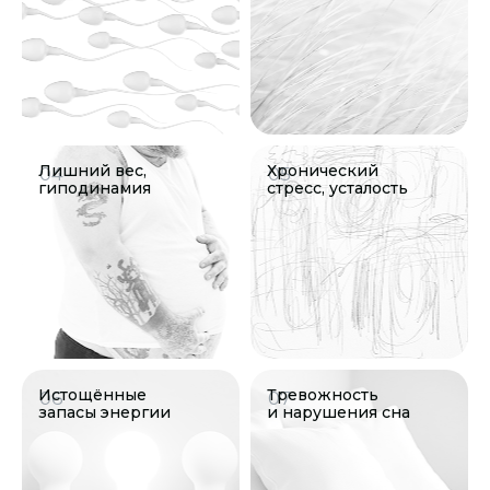
Лишний вес,
Хронический
04
05
гиподинамия
стресс, усталость
Истощённые
Тревожность
06
07
запасы энергии
и нарушения сна